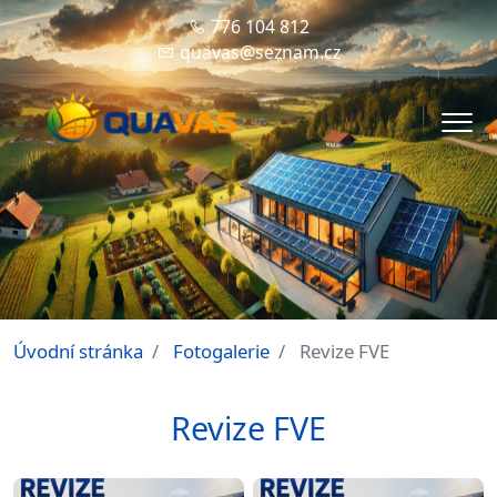
776 104 812
quavas@seznam.cz
Men
Úvodní stránka
Fotogalerie
Revize FVE
Revize FVE