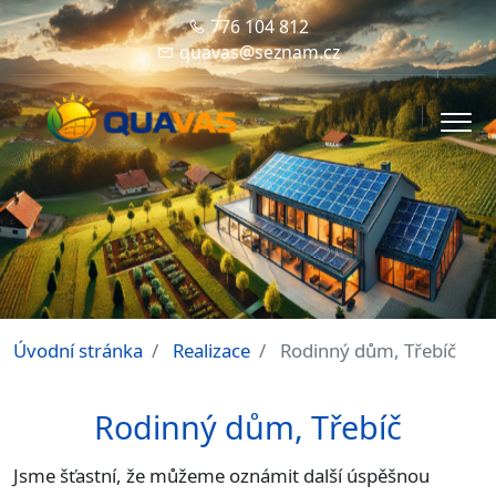
776 104 812
quavas@seznam.cz
Men
Úvodní stránka
Realizace
Rodinný dům, Třebíč
Rodinný dům, Třebíč
Jsme šťastní, že můžeme oznámit další úspěšnou